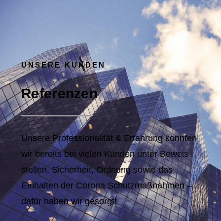
UNSERE KUNDEN
Referenzen
Unsere Professionalität & Erfahrung konnten
wir bereits bei vielen Kunden unter Beweis
stellen. Sicherheit, Ordnung sowie das
Einhalten der Corona Schutzmaßnahmen –
dafür haben wir gesorgt!