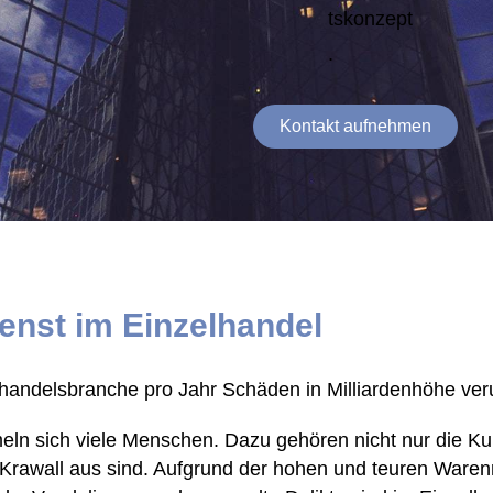
tskonzept
.
Kontakt aufnehmen
ienst im Einzelhandel
lhandelsbranche pro Jahr Schäden in Milliardenhöhe ver
meln sich viele Menschen. Dazu gehören nicht nur die 
f Krawall aus sind. Aufgrund der hohen und teuren War