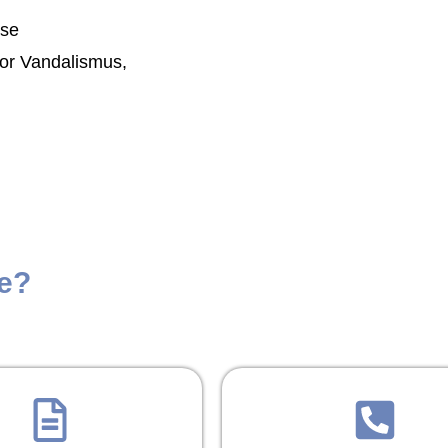
nse
or Vandalismus,
te?