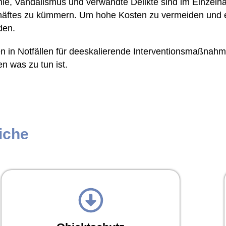
ähle, Vandalismus und verwandte Delikte sind im Einzelha
chäftes zu kümmern. Um hohe Kosten zu vermeiden und e
den.
en in Notfällen für deeskalierende Interventionsmaßnah
n was zu tun ist.
iche