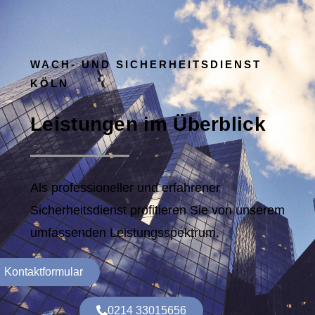
WACH- UND SICHERHEITSDIENST
KÖLN
Leistungen im Überblick
Als professioneller und erfahrener
Sicherheitsdienst profitieren Sie von unserem
umfassenden Leistungsspektrum.
Kontaktformular
0214 33015656