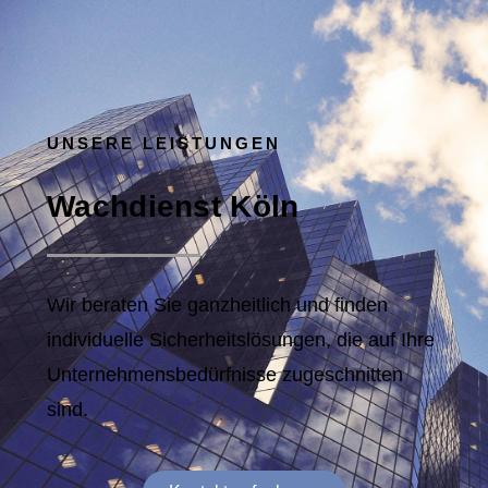
UNSERE LEISTUNGEN
Wachdienst Köln
Wir beraten Sie ganzheitlich und finden
individuelle Sicherheitslösungen, die auf Ihre
Unternehmensbedürfnisse zugeschnitten
sind.