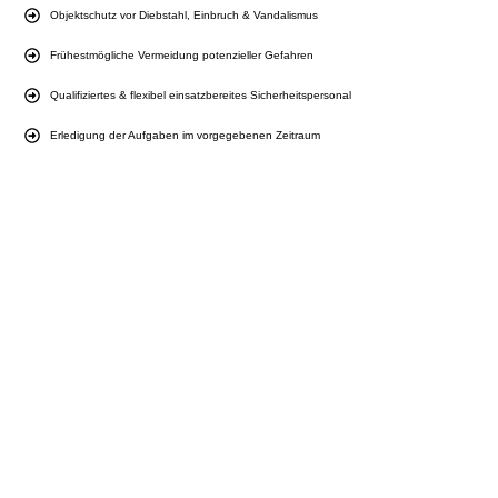
Objektschutz vor Diebstahl, Einbruch & Vandalismus
Frühestmögliche Vermeidung potenzieller Gefahren
Qualifiziertes & flexibel einsatzbereites Sicherheitspersonal
Erledigung der Aufgaben im vorgegebenen Zeitraum