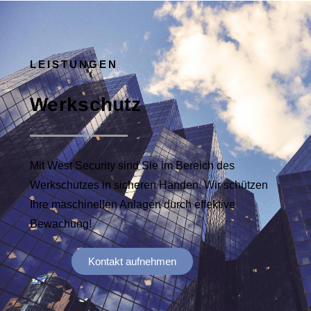
LEISTUNGEN
Werkschutz
Mit West Security sind Sie im Bereich des
Werkschutzes in sicheren Händen. Wir schützen
Ihre maschinellen Anlagen durch effektive
Bewachung!
Kontakt aufnehmen